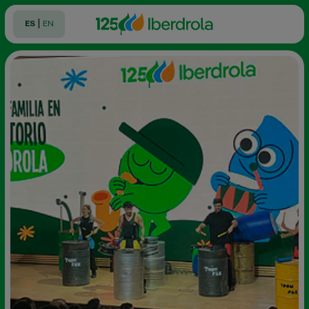
|
ES
EN