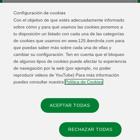
Configuración de cookies
Con el objetivo de que estés adecuadamente informado
EVENTO
Homenajes a empleados de Iberdrola
sobre cómo y para qué usamos las cookies ponemos a
España
tu disposición un listado con cada una de las categorías
de cookies que usamos en www.125.iberdrola.com para
2026
que puedas saber más sobre cada una de ellas y
cambiar su configuración. Ten en cuenta que el bloqueo
de algunos tipos de cookies puede afectar tu experiencia
Semana del voluntariado y Premios
de navegación por la web (por ejemplo, no poder
Internacionales de Voluntariado 2026
reproducir videos de YouTube) Para más información
puedes consultar nuestra
Política de Cookies
OCT 2026
ACEPTAR TODAS
RECHAZAR TODAS