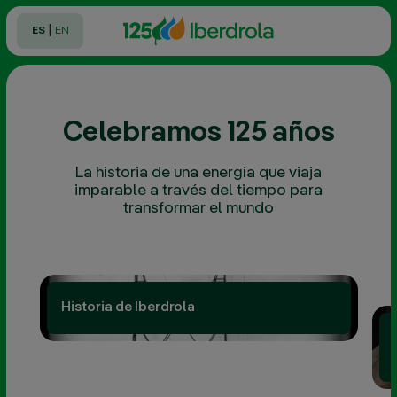
Saltar
|
ES
EN
Celebramos 125 años
Celebramos
la
La historia de una energía que viaja
duodécima
imparable a través del tiempo para
edición
transformar el mundo
del Digital
Summit
17 JUN
2026
Historia de Iberdrola
Concierto
Iberdrola
Music
Festival /