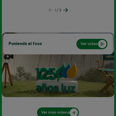
Madrid
27 JUN
1
/
3
Poniendo el foco
Ver vídeo
Inauguramos
Ver más vídeos
la