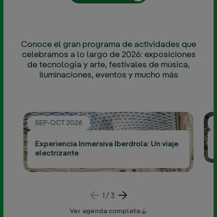
iluminación
de la
Basílica de
Nuestra
Conoce el gran programa de actividades que
Señora de
la
celebramos a lo largo de 2026: exposiciones
Asunción
de tecnología y arte, festivales de música,
en Cuenca
iluminaciones, eventos y mucho más
7 JUL
2026
SEP-OCT 2026
Experiencia Inmersiva Iberdrola: Un viaje
electrizante
1
/
3
Inauguramos
Ver agenda completa