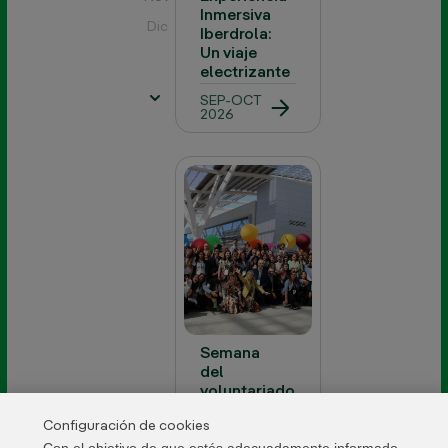
Inmersiva
Dic
Iberdrola:
Un viaje
electrizante
SEP-OCT
2026
Semana
del
voluntariado
y Premios
Configuración de cookies
Internacionales