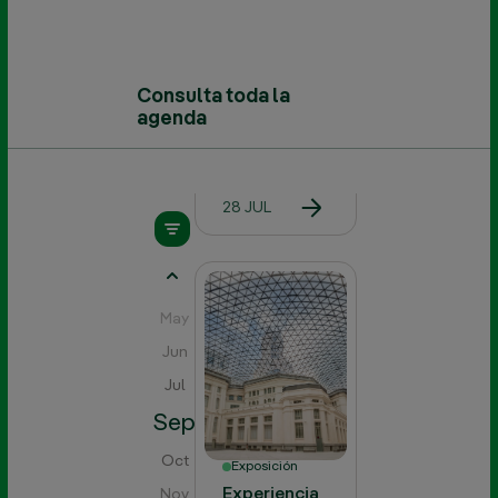
la
iluminación
de la
Concatedral
de Santa
Consulta toda la
María de la
agenda
Redonda
en
Logroño
28 JUL
Abr
May
Jun
Jul
Sep
Oct
Exposición
Experiencia
Nov