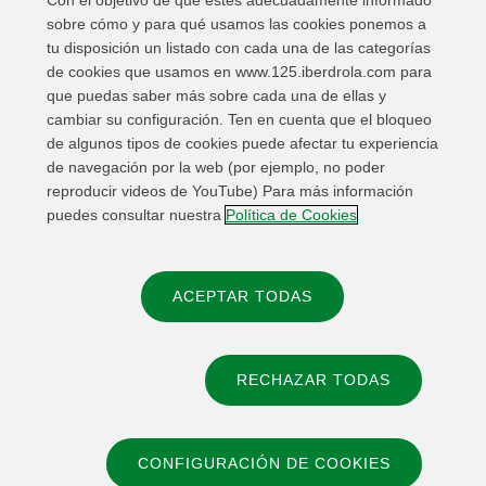
Con el objetivo de que estés adecuadamente informado
de
Voluntariado
sobre cómo y para qué usamos las cookies ponemos a
2026
tu disposición un listado con cada una de las categorías
de cookies que usamos en www.125.iberdrola.com para
OCT
2026
que puedas saber más sobre cada una de ellas y
cambiar su configuración. Ten en cuenta que el bloqueo
de algunos tipos de cookies puede afectar tu experiencia
de navegación por la web (por ejemplo, no poder
reproducir videos de YouTube) Para más información
puedes consultar nuestra
Política de Cookies
ACEPTAR TODAS
Exposición
Inauguramos
RECHAZAR TODAS
la
exposición
Dan Flavin
en el
CONFIGURACIÓN DE COOKIES
Museo
Guggenheim
Subir