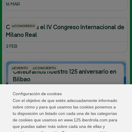
16 MAR
CONGRESO
Celebramos el IV Congreso Internacional de
Milano Real
2 FEB
EVENTO
CONCIERTO
Celebramos nuestro 125 aniversario en
Bilbao
MAY-JUN 2026
Configuración de cookies
Con el objetivo de que estés adecuadamente informado
sobre cómo y para qué usamos las cookies ponemos a
tu disposición un listado con cada una de las categorías
de cookies que usamos en www.125.iberdrola.com para
que puedas saber más sobre cada una de ellas y