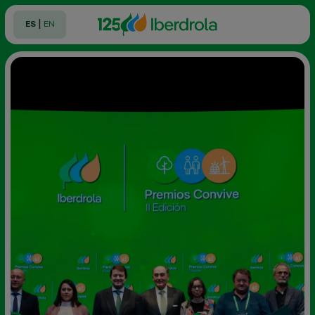
|
ES
EN