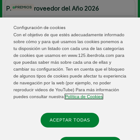
PREMIOS
Premios Proveedor del Año 2026
2026
Configuración de cookies
Con el objetivo de que estés adecuadamente informado
sobre cómo y para qué usamos las cookies ponemos a
PREMIOS
Premios Supera 2026
tu disposición un listado con cada una de las categorías
de cookies que usamos en www.125.iberdrola.com para
2026
que puedas saber más sobre cada una de ellas y
cambiar su configuración. Ten en cuenta que el bloqueo
de algunos tipos de cookies puede afectar tu experiencia
Semana del voluntariado y Premios
de navegación por la web (por ejemplo, no poder
Internacionales de Voluntariado 2026
reproducir videos de YouTube) Para más información
puedes consultar nuestra
Política de Cookies
OCT 2026
ACEPTAR TODAS