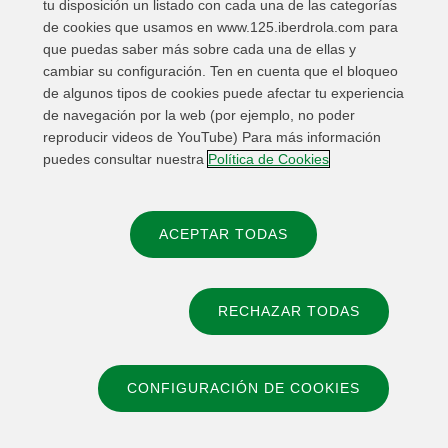
tu disposición un listado con cada una de las categorías
de cookies que usamos en www.125.iberdrola.com para
2026
que puedas saber más sobre cada una de ellas y
cambiar su configuración. Ten en cuenta que el bloqueo
de algunos tipos de cookies puede afectar tu experiencia
Semana del voluntariado y Premios
de navegación por la web (por ejemplo, no poder
Internacionales de Voluntariado 2026
reproducir videos de YouTube) Para más información
puedes consultar nuestra
Política de Cookies
OCT 2026
ACEPTAR TODAS
RECHAZAR TODAS
© 2026 Iberdrola, S.A
CONFIGURACIÓN DE COOKIES
Política de privacidad
Información legal
Política de cookies
Configuración de cookies
Accesibilidad
Canal de denuncias