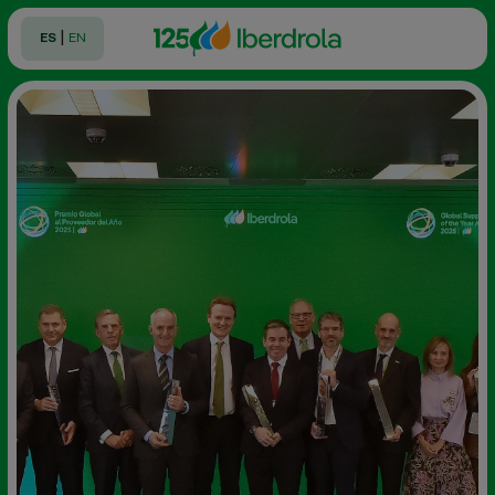
|
ES
EN