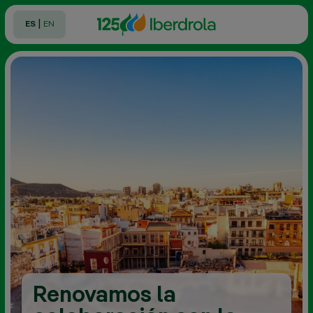
|
ES
EN
Renovamos la