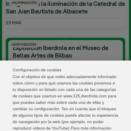
ILUMINACIÓN
Inauguramos la iluminación de la Catedral de
San Juan Bautista de Albacete
23 MAR
EXPOSICIÓN
Exposición Iberdrola en el Museo de
Bellas Artes de Bilbao
ABR-AGO 2026
Configuración de cookies
Con el objetivo de que estés adecuadamente informado
sobre cómo y para qué usamos las cookies ponemos a
tu disposición un listado con cada una de las categorías
de cookies que usamos en www.125.iberdrola.com para
que puedas saber más sobre cada una de ellas y
cambiar su configuración. Ten en cuenta que el bloqueo
de algunos tipos de cookies puede afectar tu experiencia
de navegación por la web (por ejemplo, no poder
reproducir videos de YouTube) Para más información