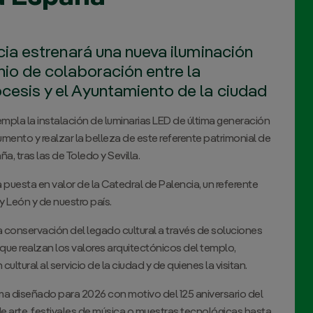
ncia estrenará una nueva iluminación
nio de colaboración entre la
ócesis y el Ayuntamiento de la ciudad
mpla la instalación de luminarias LED de última generación
mento y realzar la belleza de este referente patrimonial de
a, tras las de Toledo y Sevilla.
 puesta en valor de la Catedral de Palencia, un referente
 y León y de nuestro país.
a conservación del legado cultural a través de soluciones
que realzan los valores arquitectónicos del templo,
tural al servicio de la ciudad y de quienes la visitan.
ma diseñado para 2026 con motivo del 125 aniversario del
e arte, festivales de música o muestras tecnológicas hasta