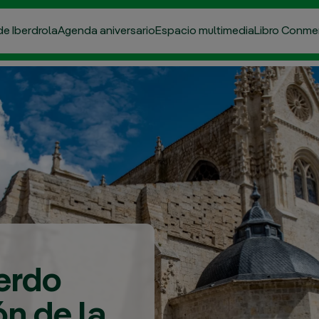
de Iberdrola
Agenda aniversario
Espacio multimedia
Libro Conme
erdo
ón de la