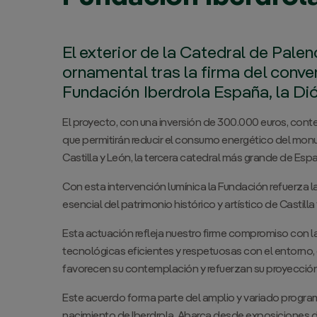
El exterior de la Catedral de Pale
ornamental tras la firma del conve
Fundación Iberdrola España, la Di
El proyecto, con una inversión de 300.000 euros, conte
que permitirán reducir el consumo energético del monu
Castilla y León, la tercera catedral más grande de Españ
Con esta intervención lumínica la Fundación refuerza la
esencial del patrimonio histórico y artístico de Castilla
Esta actuación refleja nuestro firme compromiso con l
tecnológicas eficientes y respetuosas con el entorno, 
favorecen su contemplación y refuerzan su proyección cul
Este acuerdo forma parte del amplio y variado progra
nacimiento de Iberdrola. Abarca desde exposiciones d