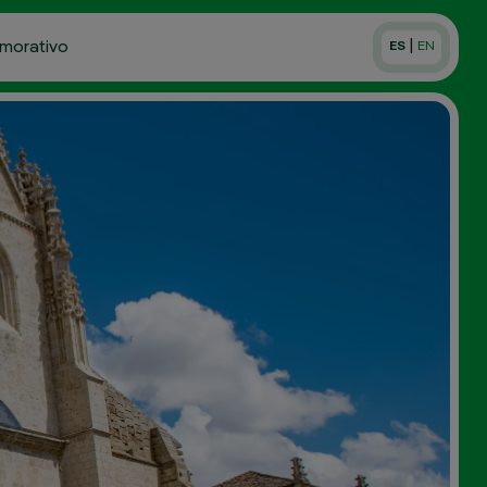
|
morativo
ES
EN