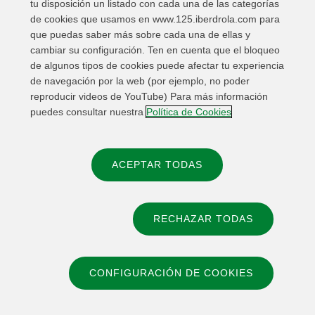
tu disposición un listado con cada una de las categorías
de cookies que usamos en www.125.iberdrola.com para
6 MAY
que puedas saber más sobre cada una de ellas y
cambiar su configuración. Ten en cuenta que el bloqueo
de algunos tipos de cookies puede afectar tu experiencia
ILUMINACIÓN
Firmamos un acuerdo para la iluminación del
de navegación por la web (por ejemplo, no poder
Palacio Consistorial de Cartagena
reproducir videos de YouTube) Para más información
puedes consultar nuestra
Política de Cookies
11 FEB
ACEPTAR TODAS
RECHAZAR TODAS
© 2026 Iberdrola, S.A
CONFIGURACIÓN DE COOKIES
Política de privacidad
Información legal
Política de cookies
Configuración de cookies
Accesibilidad
Canal de denuncias