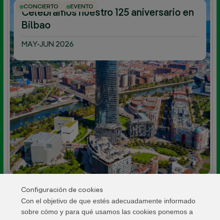
CONCIERTO
EVENTO
Celebramos nuestro 125 aniversario en
Bilbao
MAY-JUN 2026
Configuración de cookies
Con el objetivo de que estés adecuadamente informado
ILUMINACIÓN
Firmamos el acuerdo para la iluminación de
sobre cómo y para qué usamos las cookies ponemos a
la Catedral de Palencia